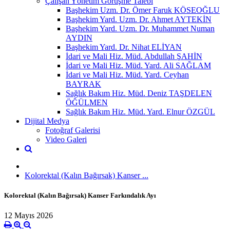
Çalışan Yönetim Görüşme Talebi
Başhekim Uzm. Dr. Ömer Faruk KÖSEOĞLU
Başhekim Yard. Uzm. Dr. Ahmet AYTEKİN
Başhekim Yard. Uzm. Dr. Muhammet Numan
AYDIN
Başhekim Yard. Dr. Nihat ELİYAN
İdari ve Mali Hiz. Müd. Abdullah ŞAHİN
İdari ve Mali Hiz. Müd. Yard. Ali SAĞLAM
İdari ve Mali Hiz. Müd. Yard. Ceyhan
BAYRAK
Sağlık Bakım Hiz. Müd. Deniz TAŞDELEN
ÖĞÜLMEN
Sağlık Bakım Hiz. Müd. Yard. Elnur ÖZGÜL
Dijital Medya
Fotoğraf Galerisi
Video Galeri
Kolorektal (Kalın Bağırsak) Kanser ...
Kolorektal (Kalın Bağırsak) Kanser Farkındalık Ayı
12 Mayıs 2026