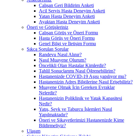
Çalışan Geri Bildirim Anketi
Acil Servis Hasta Deneyim Anketi
Yatan Hasta Deneyim Anketi
Ayaktan Hasta Deneyim Anketi
Öneri ve Görüşleriniz
Çalışan Görüş ve Öneri Formu
Hasta Görüş ve Öneri Formu
Genel Bilgi ve İletişim Formu
Sıkça Sorulan Sorular
Randevu Nasıl Alınır?
Nasıl Muayene Olurum?
Öncelikli Olan Hastalar Kimlerdir?
Tahlil Sonuçlarımı Nasıl Öğrenebilirim?
Hastanenizde COVID-19 Aşısı yapılıyor mu?
Hastanenizin Adres Bilgilerine Nasıl Erişebiliriz?
Muayene Olmak İçin Gereken Evraklar
Nelerdir?
Hastanenizin Poliklinik ve Yatak Kapasitesi
Nedir?
Yatış, Sevk ve Taburcu İşlemleri Nasıl
Yapılmaktadır?
Öneri ve Şikayetlerimizi Hastanenizde Kime
Bildirmeliyiz?
Ulaşım