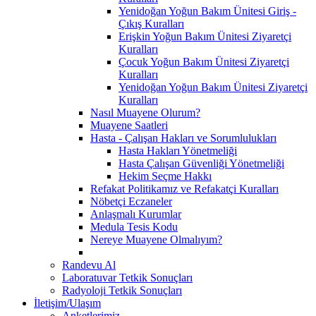
Yenidoğan Yoğun Bakım Ünitesi Giriş -
Çıkış Kuralları
Erişkin Yoğun Bakım Ünitesi Ziyaretçi
Kuralları
Çocuk Yoğun Bakım Ünitesi Ziyaretçi
Kuralları
Yenidoğan Yoğun Bakım Ünitesi Ziyaretçi
Kuralları
Nasıl Muayene Olurum?
Muayene Saatleri
Hasta - Çalışan Hakları ve Sorumlulukları
Hasta Hakları Yönetmeliği
Hasta Çalışan Güvenliği Yönetmeliği
Hekim Seçme Hakkı
Refakat Politikamız ve Refakatçi Kuralları
Nöbetçi Eczaneler
Anlaşmalı Kurumlar
Medula Tesis Kodu
Nereye Muayene Olmalıyım?
Randevu Al
Laboratuvar Tetkik Sonuçları
Radyoloji Tetkik Sonuçları
İletişim/Ulaşım
Anketlerimiz