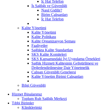
İç Hat Telefon
İş Sağlığı ve Güvenliği
Nasıl Gidilir?
Birim Çalışanları
İç Hat Telefon
Kalite Yönetimi
Kalite Yönetimi
Kalite Politikası
Kalite Organizasyon Şeması
Faaliyetler
Sağlıkta Kalite Standartları
SKS Kalite Komiteleri
SKS Kapsamındaki İyi Uygulama Örnekleri
Sağlık Hizmeti Kalitesinin Geliştirilmesi ve
Değerlendirilmesine Dair Yönetmelik
Çalışan Güvenliği Genelgesi
Kalite Yönetim Birimi Çalışanları
Bilgi Güvenliği
Hizmet Binalarımız
Toplum Ruh Sağlığı Merkezi
Tıbbi Birimler
Kliniklerimiz