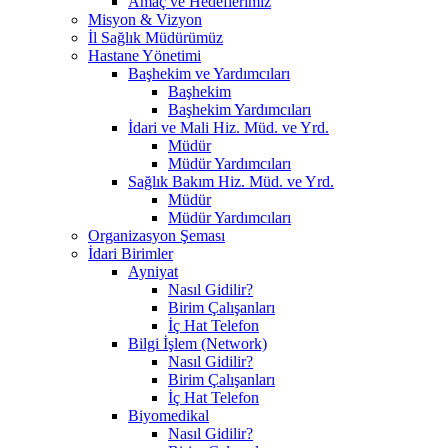
Amaç ve Hedeflerimiz
Misyon & Vizyon
İl Sağlık Müdürümüz
Hastane Yönetimi
Başhekim ve Yardımcıları
Başhekim
Başhekim Yardımcıları
İdari ve Mali Hiz. Müd. ve Yrd.
Müdür
Müdür Yardımcıları
Sağlık Bakım Hiz. Müd. ve Yrd.
Müdür
Müdür Yardımcıları
Organizasyon Şeması
İdari Birimler
Ayniyat
Nasıl Gidilir?
Birim Çalışanları
İç Hat Telefon
Bilgi İşlem (Network)
Nasıl Gidilir?
Birim Çalışanları
İç Hat Telefon
Biyomedikal
Nasıl Gidilir?