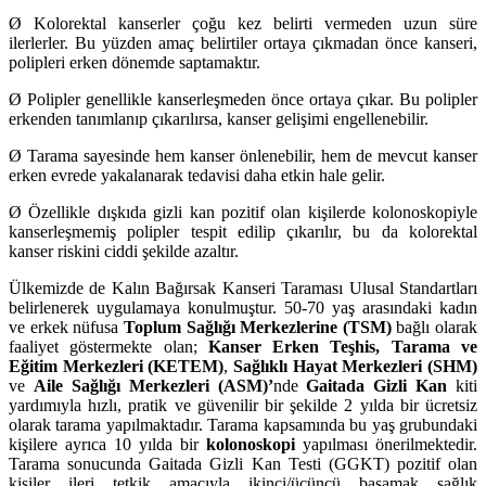
Ø Kolorektal kanserler çoğu kez belirti vermeden uzun süre
ilerlerler. Bu yüzden amaç belirtiler ortaya çıkmadan önce kanseri,
polipleri erken dönemde saptamaktır.
Ø Polipler genellikle kanserleşmeden önce ortaya çıkar. Bu polipler
erkenden tanımlanıp çıkarılırsa, kanser gelişimi engellenebilir.
Ø Tarama sayesinde hem kanser önlenebilir, hem de mevcut kanser
erken evrede yakalanarak tedavisi daha etkin hale gelir.
Ø Özellikle dışkıda gizli kan pozitif olan kişilerde kolonoskopiyle
kanserleşmemiş polipler tespit edilip çıkarılır, bu da kolorektal
kanser riskini ciddi şekilde azaltır.
Ülkemizde de Kalın Bağırsak Kanseri Taraması Ulusal Standartları
belirlenerek uygulamaya konulmuştur. 50-70 yaş arasındaki kadın
ve erkek nüfusa
Toplum Sağlığı Merkezlerine (TSM)
bağlı olarak
faaliyet göstermekte olan;
Kanser Erken Teşhis, Tarama ve
Eğitim Merkezleri (KETEM)
,
Sağlıklı Hayat Merkezleri (SHM)
ve
Aile Sağlığı Merkezleri (ASM)’
nde
Gaitada Gizli Kan
kiti
yardımıyla hızlı, pratik ve güvenilir bir şekilde 2 yılda bir ücretsiz
olarak tarama yapılmaktadır. Tarama kapsamında bu yaş grubundaki
kişilere ayrıca 10 yılda bir
kolonoskopi
yapılması önerilmektedir.
Tarama sonucunda Gaitada Gizli Kan Testi (GGKT) pozitif olan
kişiler ileri tetkik amacıyla ikinci/üçüncü basamak sağlık