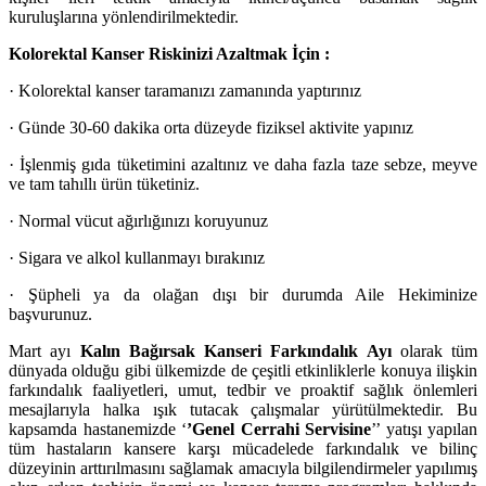
kuruluşlarına yönlendirilmektedir.
Kolorektal Kanser Riskinizi Azaltmak İçin :
· Kolorektal kanser taramanızı zamanında yaptırınız
· Günde 30-60 dakika orta düzeyde fiziksel aktivite yapınız
· İşlenmiş gıda tüketimini azaltınız ve daha fazla taze sebze, meyve
ve tam tahıllı ürün tüketiniz.
· Normal vücut ağırlığınızı koruyunuz
· Sigara ve alkol kullanmayı bırakınız
· Şüpheli ya da olağan dışı bir durumda Aile Hekiminize
başvurunuz.
Mart ayı
Kalın Bağırsak Kanseri Farkındalık Ayı
olarak tüm
dünyada olduğu gibi ülkemizde de çeşitli etkinliklerle konuya ilişkin
farkındalık faaliyetleri, umut, tedbir ve proaktif sağlık önlemleri
mesajlarıyla halka ışık tutacak çalışmalar yürütülmektedir. Bu
kapsamda hastanemizde ‘
’Genel Cerrahi Servisine
’’ yatışı yapılan
tüm hastaların kansere karşı mücadelede farkındalık ve bilinç
düzeyinin arttırılmasını sağlamak amacıyla bilgilendirmeler yapılımış