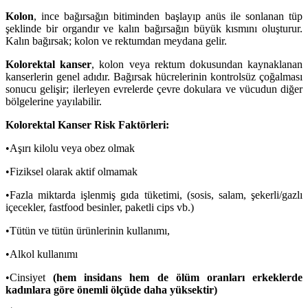
Kolon
, ince bağırsağın bitiminden başlayıp anüs ile sonlanan tüp
şeklinde bir organdır ve kalın bağırsağın büyük kısmını oluşturur.
Kalın bağırsak; kolon ve rektumdan meydana gelir.
Kolorektal kanser
, kolon veya rektum dokusundan kaynaklanan
kanserlerin genel adıdır. Bağırsak hücrelerinin kontrolsüz çoğalması
sonucu gelişir; ilerleyen evrelerde çevre dokulara ve vücudun diğer
bölgelerine yayılabilir.
Kolorektal Kanser Risk Faktörleri:
•Aşırı kilolu veya obez olmak
•Fiziksel olarak aktif olmamak
•Fazla miktarda işlenmiş gıda tüketimi, (sosis, salam, şekerli/gazlı
içecekler, fastfood besinler, paketli cips vb.)
•Tütün ve tütün ürünlerinin kullanımı,
•Alkol kullanımı
•Cinsiyet
(hem insidans hem de ölüm oranları erkeklerde
kadınlara göre önemli ölçüde daha yüksektir)