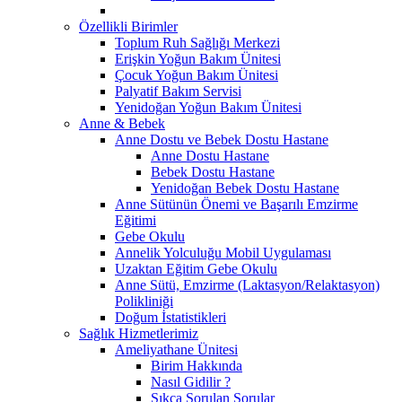
Özellikli Birimler
Toplum Ruh Sağlığı Merkezi
Erişkin Yoğun Bakım Ünitesi
Çocuk Yoğun Bakım Ünitesi
Palyatif Bakım Servisi
Yenidoğan Yoğun Bakım Ünitesi
Anne & Bebek
Anne Dostu ve Bebek Dostu Hastane
Anne Dostu Hastane
Bebek Dostu Hastane
Yenidoğan Bebek Dostu Hastane
Anne Sütünün Önemi ve Başarılı Emzirme
Eğitimi
Gebe Okulu
Annelik Yolculuğu Mobil Uygulaması
Uzaktan Eğitim Gebe Okulu
Anne Sütü, Emzirme (Laktasyon/Relaktasyon)
Polikliniği
Doğum İstatistikleri
Sağlık Hizmetlerimiz
Ameliyathane Ünitesi
Birim Hakkında
Nasıl Gidilir ?
Sıkça Sorulan Sorular