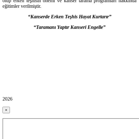
olup erken teşhisin önemi ve kanser tarama programları hakkında
eğitimler verilmiştir.
“Kanserde Erken Teşhis Hayat Kurtarır”
“Taramanı Yaptır Kanseri Engelle”
2026
×