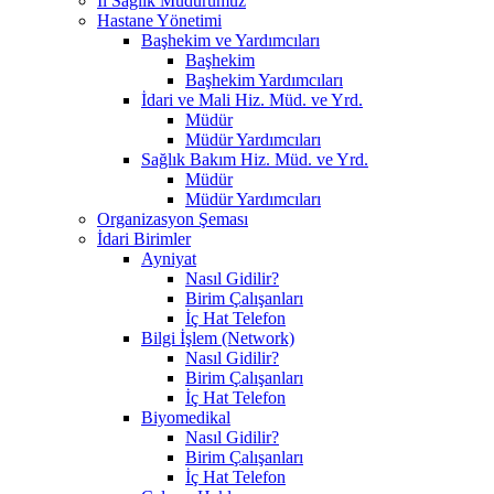
İl Sağlık Müdürümüz
Hastane Yönetimi
Başhekim ve Yardımcıları
Başhekim
Başhekim Yardımcıları
İdari ve Mali Hiz. Müd. ve Yrd.
Müdür
Müdür Yardımcıları
Sağlık Bakım Hiz. Müd. ve Yrd.
Müdür
Müdür Yardımcıları
Organizasyon Şeması
İdari Birimler
Ayniyat
Nasıl Gidilir?
Birim Çalışanları
İç Hat Telefon
Bilgi İşlem (Network)
Nasıl Gidilir?
Birim Çalışanları
İç Hat Telefon
Biyomedikal
Nasıl Gidilir?
Birim Çalışanları
İç Hat Telefon