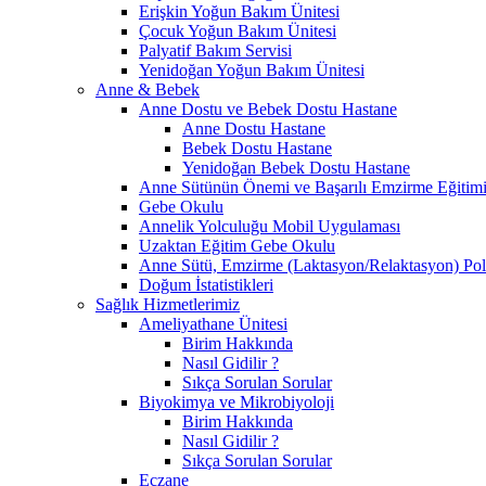
Erişkin Yoğun Bakım Ünitesi
Çocuk Yoğun Bakım Ünitesi
Palyatif Bakım Servisi
Yenidoğan Yoğun Bakım Ünitesi
Anne & Bebek
Anne Dostu ve Bebek Dostu Hastane
Anne Dostu Hastane
Bebek Dostu Hastane
Yenidoğan Bebek Dostu Hastane
Anne Sütünün Önemi ve Başarılı Emzirme Eğitim
Gebe Okulu
Annelik Yolculuğu Mobil Uygulaması
Uzaktan Eğitim Gebe Okulu
Anne Sütü, Emzirme (Laktasyon/Relaktasyon) Poli
Doğum İstatistikleri
Sağlık Hizmetlerimiz
Ameliyathane Ünitesi
Birim Hakkında
Nasıl Gidilir ?
Sıkça Sorulan Sorular
Biyokimya ve Mikrobiyoloji
Birim Hakkında
Nasıl Gidilir ?
Sıkça Sorulan Sorular
Eczane