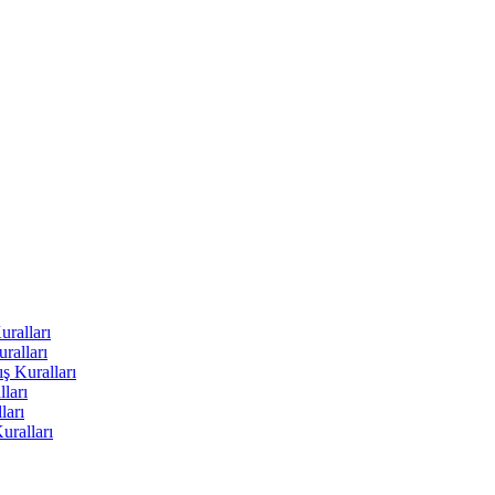
uralları
ralları
ş Kuralları
ları
ları
uralları