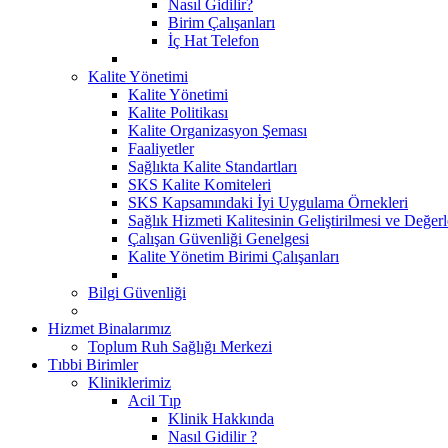
Nasıl Gidilir?
Birim Çalışanları
İç Hat Telefon
Kalite Yönetimi
Kalite Yönetimi
Kalite Politikası
Kalite Organizasyon Şeması
Faaliyetler
Sağlıkta Kalite Standartları
SKS Kalite Komiteleri
SKS Kapsamındaki İyi Uygulama Örnekleri
Sağlık Hizmeti Kalitesinin Geliştirilmesi ve Değer
Çalışan Güvenliği Genelgesi
Kalite Yönetim Birimi Çalışanları
Bilgi Güvenliği
Hizmet Binalarımız
Toplum Ruh Sağlığı Merkezi
Tıbbi Birimler
Kliniklerimiz
Acil Tıp
Klinik Hakkında
Nasıl Gidilir ?