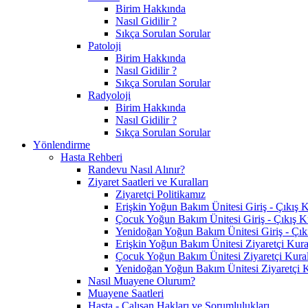
Birim Hakkında
Nasıl Gidilir ?
Sıkça Sorulan Sorular
Patoloji
Birim Hakkında
Nasıl Gidilir ?
Sıkça Sorulan Sorular
Radyoloji
Birim Hakkında
Nasıl Gidilir ?
Sıkça Sorulan Sorular
Yönlendirme
Hasta Rehberi
Randevu Nasıl Alınır?
Ziyaret Saatleri ve Kuralları
Ziyaretçi Politikamız
Erişkin Yoğun Bakım Ünitesi Giriş - Çıkış K
Çocuk Yoğun Bakım Ünitesi Giriş - Çıkış Ku
Yenidoğan Yoğun Bakım Ünitesi Giriş - Çıkı
Erişkin Yoğun Bakım Ünitesi Ziyaretçi Kural
Çocuk Yoğun Bakım Ünitesi Ziyaretçi Kural
Yenidoğan Yoğun Bakım Ünitesi Ziyaretçi K
Nasıl Muayene Olurum?
Muayene Saatleri
Hasta - Çalışan Hakları ve Sorumlulukları