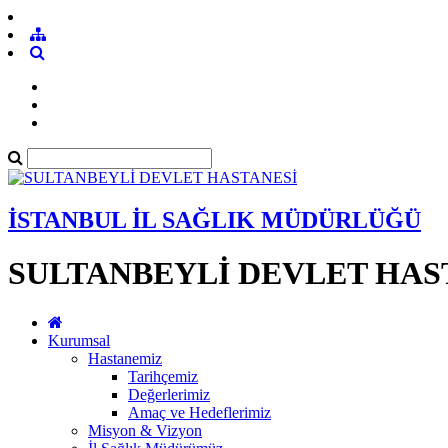
İSTANBUL İL SAĞLIK MÜDÜRLÜĞÜ
SULTANBEYLİ DEVLET HAS
Kurumsal
Hastanemiz
Tarihçemiz
Değerlerimiz
Amaç ve Hedeflerimiz
Misyon & Vizyon