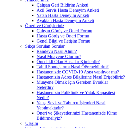
Çalışan Geri Bildirim Anketi
Acil Servis Hasta Deneyim Anketi
Yatan Hasta Deneyim Anketi
Ayaktan Hasta Deneyim Anketi
Öneri ve Görüşleriniz
Çalışan Görüş ve Öneri Formu
Hasta Görüş ve Öneri Formu
Genel Bilgi ve İletişim Formu
Sıkça Sorulan Sorular
Randevu Nasıl Alınır?
Nasıl Muayene Olurum?
Öncelikli Olan Hastalar Kimlerdir?
Tahlil Sonuçlarımı Nasıl Öğrenebilirim?
Hastanenizde COVID-19 Aşısı yapılıyor mu?
Hastanenizin Adres Bilgilerine Nasıl Erişebiliriz?
Muayene Olmak İçin Gereken Evraklar
Nelerdir?
Hastanenizin Poliklinik ve Yatak Kapasitesi
Nedir?
Yatış, Sevk ve Taburcu İşlemleri Nasıl
Yapılmaktadır?
Öneri ve Şikayetlerimizi Hastanenizde Kime
Bildirmeliyiz?
Ulaşım