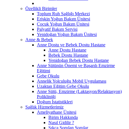
Özellikli Birimler
Toplum Ruh Sağlığı Merkezi
Erişkin Yoğun Bakım Ünitesi
Çocuk Yoğun Bakım Ünitesi
Palyatif Bakım Servisi
Yenidoğan Yoğun Bakım Ünitesi
Anne & Bebek
Anne Dostu ve Bebek Dostu Hastane
Anne Dostu Hastane
Bebek Dostu Hastane
Yenidoğan Bebek Dostu Hastane
Anne Sütünün Önemi ve Başarılı Emzirme
Eğitimi
Gebe Okulu
Annelik Yolculuğu Mobil Uygulaması
Uzaktan Eğitim Gebe Okulu
Anne Sütü, Emzirme (Laktasyon/Relaktasyon)
Polikliniği
Doğum İstatistikleri
Sağlık Hizmetlerimiz
Ameliyathane Ünitesi
Birim Hakkında
Nasıl Gidilir ?
Sıkça Sorulan Sorular