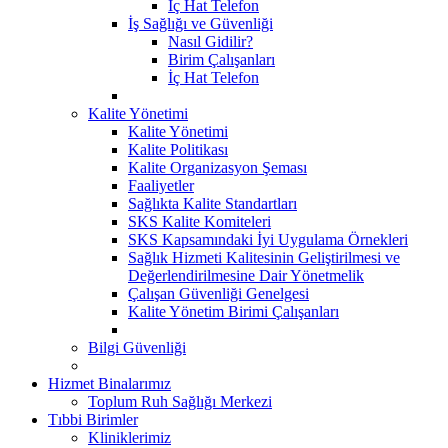
İç Hat Telefon
İş Sağlığı ve Güvenliği
Nasıl Gidilir?
Birim Çalışanları
İç Hat Telefon
Kalite Yönetimi
Kalite Yönetimi
Kalite Politikası
Kalite Organizasyon Şeması
Faaliyetler
Sağlıkta Kalite Standartları
SKS Kalite Komiteleri
SKS Kapsamındaki İyi Uygulama Örnekleri
Sağlık Hizmeti Kalitesinin Geliştirilmesi ve
Değerlendirilmesine Dair Yönetmelik
Çalışan Güvenliği Genelgesi
Kalite Yönetim Birimi Çalışanları
Bilgi Güvenliği
Hizmet Binalarımız
Toplum Ruh Sağlığı Merkezi
Tıbbi Birimler
Kliniklerimiz