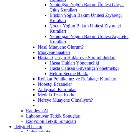
Yenidoğan Yoğun Bakım Ünitesi Giriş -
Çıkış Kuralları
Erişkin Yoğun Bakım Ünitesi Ziyaretçi
Kuralları
Çocuk Yoğun Bakım Ünitesi Ziyaretçi
Kuralları
Yenidoğan Yoğun Bakım Ünitesi Ziyaretçi
Kuralları
Nasıl Muayene Olurum?
Muayene Saatleri
Hasta - Çalışan Hakları ve Sorumlulukları
Hasta Hakları Yönetmeliği
Hasta Çalışan Güvenliği Yönetmeliği
Hekim Seçme Hakkı
Refakat Politikamız ve Refakatçi Kuralları
Nöbetçi Eczaneler
Anlaşmalı Kurumlar
Medula Tesis Kodu
Nereye Muayene Olmalıyım?
Randevu Al
Laboratuvar Tetkik Sonuçları
Radyoloji Tetkik Sonuçları
İletişim/Ulaşım
Anketlerimiz