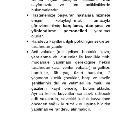
sayfamızda ve tüm polikliniklerde
bulunmaktadır.
Hastanemize başvuran hastalara hizmete
erişimi kolaylaştırmak amacıyla
görevlendirilmiş
karşılama, danışma ve
yönlendirme personelleri
yardımcı
olurlar.
Randevu kayıtları, ilgili polikliniğin sekreteri
tarafından yapılır.
Acil vakalar (ani gelişen hastalık, kaza,
yaralanma vb. durumlar ile ivedilikle tıbbi
müdahale yapılması gerektiğine hekim
tarafından karar verilen vakalar), engelliler,
hamileler, 65 yaş üzeri hastalar, 7
yaşından küçük çocuklar, harp ve vazife
şehitlerinin dul ve yetimleri ile malül ve
gazilerin kayıt önceliği bulunmaktadır.
Ayrıca kolluk kuvvetlerince sevk edilecek
adli vakalarda; savcılık/ kolluk kuvvetince
önceden sağlık kurum/ kuruluşuna bildirim
yapılmalı ve randevu alınmalıdır.