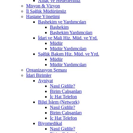
Amaç ve Hedeflerimiz
Misyon & Vizyon
İl Sağlık Müdürümüz
Hastane Yönetimi
Başhekim ve Yardımcıları
Başhekim
Başhekim Yardımcıları
İdari ve Mali Hiz. Müd. ve Yrd.
Müdür
Müdür Yardımcıları
Sağlık Bakım Hiz. Müd. ve Yrd.
Müdür
Müdür Yardımcıları
Organizasyon Şeması
İdari Birimler
Ayniyat
Nasıl Gidilir?
Birim Çalışanları
İç Hat Telefon
Bilgi İşlem (Network)
Nasıl Gidilir?
Birim Çalışanları
İç Hat Telefon
Biyomedikal
Nasıl Gidilir?