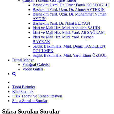
Çalışan Yönetim Görüşme Talebi
Başhekim Uzm. Dr. Ömer Faruk KÖSEOĞLU
Başhekim Yard. Uzm. Dr. Ahmet AYTEKİN
Başhekim Yard. Uzm. Dr. Muhammet Numan
AYDIN
Başhekim Yard. Dr. Nihat ELİYAN
İdari ve Mali Hiz. Müd. Abdullah ŞAHİN
İdari ve Mali Hiz. Müd. Yard. Ali SAĞLAM
İdari ve Mali Hiz. Müd. Yard. Ceyhan
BAYRAK
Sağlık Bakım Hiz. Müd. Deniz TAŞDELEN
ÖĞÜLMEN
Sağlık Bakım Hiz. Müd. Yard. Elnur ÖZGÜL
Dijital Medya
Fotoğraf Galerisi
Video Galeri
Tıbbi Birimler
Kliniklerimiz
Fizik Tedavi ve Rehabilitasyon
Sıkça Sorulan Sorular
Sıkça Sorulan Sorular