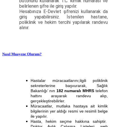
butonunu kullanarak T.C. kimlik numarası ve
belirlenen şifre ile giriş yapılır.
Hesabınıza E-Devlet şifrenizi kullanarak da
giriş yapabilirsiniz. İstenilen hastane,
poliklinik ve hekim tercihi yapılarak randevu
alınır.
Nasıl Muayene Olurum?
Hastalar müracaatlarını;ilgili poliklinik
sekreterlerine başvurarak, Sağlık
Bakanlığı’ nın
182 numaralı MHRS
telefon
hattını arayarak randevu alıp,
gerçekleştirebilirler.
Müracaatlar, mutlaka hastaya ait kimlik
bilgilerinin yer aldığı resmi ve resimli belge
ile yapılır.
Hasta, hekim seçme hakkına sahiptir.
Doktor Aylık Çalışma Listeleri, web