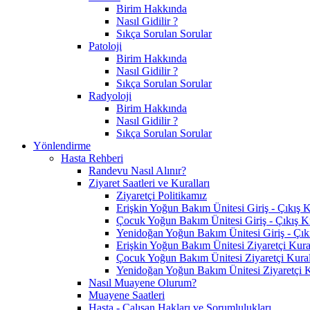
Birim Hakkında
Nasıl Gidilir ?
Sıkça Sorulan Sorular
Patoloji
Birim Hakkında
Nasıl Gidilir ?
Sıkça Sorulan Sorular
Radyoloji
Birim Hakkında
Nasıl Gidilir ?
Sıkça Sorulan Sorular
Yönlendirme
Hasta Rehberi
Randevu Nasıl Alınır?
Ziyaret Saatleri ve Kuralları
Ziyaretçi Politikamız
Erişkin Yoğun Bakım Ünitesi Giriş - Çıkış K
Çocuk Yoğun Bakım Ünitesi Giriş - Çıkış Ku
Yenidoğan Yoğun Bakım Ünitesi Giriş - Çıkı
Erişkin Yoğun Bakım Ünitesi Ziyaretçi Kural
Çocuk Yoğun Bakım Ünitesi Ziyaretçi Kural
Yenidoğan Yoğun Bakım Ünitesi Ziyaretçi K
Nasıl Muayene Olurum?
Muayene Saatleri
Hasta - Çalışan Hakları ve Sorumlulukları