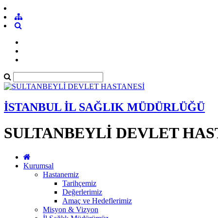
İSTANBUL İL SAĞLIK MÜDÜRLÜĞÜ
SULTANBEYLİ DEVLET HAS
Kurumsal
Hastanemiz
Tarihçemiz
Değerlerimiz
Amaç ve Hedeflerimiz
Misyon & Vizyon