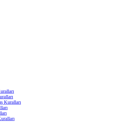
uralları
ralları
ş Kuralları
ları
ları
uralları