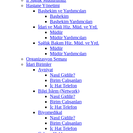
İl Sağlık Müdürümüz
Hastane Yönetimi
Başhekim ve Yardımcıları
Başhekim
Başhekim Yardımcıları
İdari ve Mali Hiz. Müd. ve Yrd.
Müdür
Müdür Yardımcıları
Sağlık Bakım Hiz. Müd. ve Yrd.
Müdür
Müdür Yardımcıları
Organizasyon Şeması
İdari Birimler
Ayniyat
Nasıl Gidilir?
Birim Çalışanları
İç Hat Telefon
Bilgi İşlem (Network)
Nasıl Gidilir?
Birim Çalışanları
İç Hat Telefon
Biyomedikal
Nasıl Gidilir?
Birim Çalışanları
İç Hat Telefon