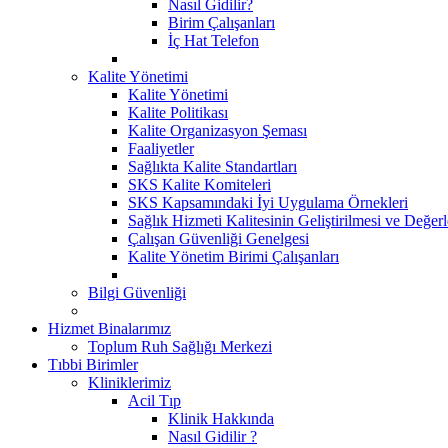
Nasıl Gidilir?
Birim Çalışanları
İç Hat Telefon
Kalite Yönetimi
Kalite Yönetimi
Kalite Politikası
Kalite Organizasyon Şeması
Faaliyetler
Sağlıkta Kalite Standartları
SKS Kalite Komiteleri
SKS Kapsamındaki İyi Uygulama Örnekleri
Sağlık Hizmeti Kalitesinin Geliştirilmesi ve Değer
Çalışan Güvenliği Genelgesi
Kalite Yönetim Birimi Çalışanları
Bilgi Güvenliği
Hizmet Binalarımız
Toplum Ruh Sağlığı Merkezi
Tıbbi Birimler
Kliniklerimiz
Acil Tıp
Klinik Hakkında
Nasıl Gidilir ?