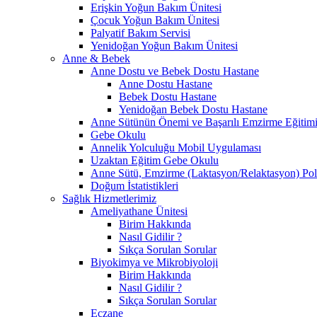
Erişkin Yoğun Bakım Ünitesi
Çocuk Yoğun Bakım Ünitesi
Palyatif Bakım Servisi
Yenidoğan Yoğun Bakım Ünitesi
Anne & Bebek
Anne Dostu ve Bebek Dostu Hastane
Anne Dostu Hastane
Bebek Dostu Hastane
Yenidoğan Bebek Dostu Hastane
Anne Sütünün Önemi ve Başarılı Emzirme Eğitim
Gebe Okulu
Annelik Yolculuğu Mobil Uygulaması
Uzaktan Eğitim Gebe Okulu
Anne Sütü, Emzirme (Laktasyon/Relaktasyon) Poli
Doğum İstatistikleri
Sağlık Hizmetlerimiz
Ameliyathane Ünitesi
Birim Hakkında
Nasıl Gidilir ?
Sıkça Sorulan Sorular
Biyokimya ve Mikrobiyoloji
Birim Hakkında
Nasıl Gidilir ?
Sıkça Sorulan Sorular
Eczane