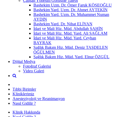
Çalışan Yönetim Görüşme Talebi
Başhekim Uzm. Dr. Ömer Faruk KÖSEOĞLU
Başhekim Yard. Uzm. Dr. Ahmet AYTEKİN
Başhekim Yard. Uzm. Dr. Muhammet Numan
AYDIN
Başhekim Yard. Dr. Nihat ELİYAN
İdari ve Mali Hiz. Müd. Abdullah ŞAHİN
İdari ve Mali Hiz. Müd. Yard. Ali SAĞLAM
İdari ve Mali Hiz. Müd. Yard. Ceyhan
BAYRAK
Sağlık Bakım Hiz. Müd. Deniz TAŞDELEN
ÖĞÜLMEN
Sağlık Bakım Hiz. Müd. Yard. Elnur ÖZGÜL
Dijital Medya
Fotoğraf Galerisi
Video Galeri
Tıbbi Birimler
Kliniklerimiz
Anesteziyoloji ve Reanimasyon
Nasıl Gidilir ?
Klinik Hakkında
Nasıl Gidilir ?