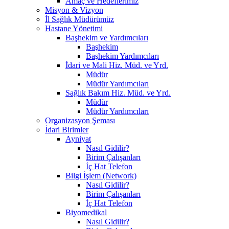
Amaç ve Hedeflerimiz
Misyon & Vizyon
İl Sağlık Müdürümüz
Hastane Yönetimi
Başhekim ve Yardımcıları
Başhekim
Başhekim Yardımcıları
İdari ve Mali Hiz. Müd. ve Yrd.
Müdür
Müdür Yardımcıları
Sağlık Bakım Hiz. Müd. ve Yrd.
Müdür
Müdür Yardımcıları
Organizasyon Şeması
İdari Birimler
Ayniyat
Nasıl Gidilir?
Birim Çalışanları
İç Hat Telefon
Bilgi İşlem (Network)
Nasıl Gidilir?
Birim Çalışanları
İç Hat Telefon
Biyomedikal
Nasıl Gidilir?