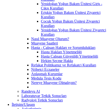
Yenidoğan Yoğun Bakım Ünitesi Giriş -
Çıkış Kuralları
Erişkin Yoğun Bakım Ünitesi Ziyaretçi
Kuralları
Çocuk Yoğun Bakım Ünitesi Ziyaretçi
Kuralları
Yenidoğan Yoğun Bakım Ünitesi Ziyaretçi
Kuralları
Nasıl Muayene Olurum?
Muayene Saatleri
Hasta - Çalışan Hakları ve Sorumlulukları
Hasta Hakları Yönetmeliği
Hasta Çalışan Güvenliği Yönetmeliği
Hekim Seçme Hakkı
Refakat Politikamız ve Refakatçi Kuralları
Nöbetçi Eczaneler
Anlaşmalı Kurumlar
Medula Tesis Kodu
Nereye Muayene Olmalıyım?
Randevu Al
Laboratuvar Tetkik Sonuçları
Radyoloji Tetkik Sonuçları
İletişim/Ulaşım
Anketlerimiz