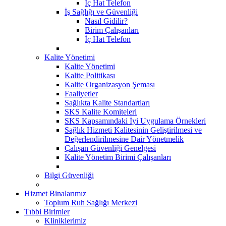
İç Hat Telefon
İş Sağlığı ve Güvenliği
Nasıl Gidilir?
Birim Çalışanları
İç Hat Telefon
Kalite Yönetimi
Kalite Yönetimi
Kalite Politikası
Kalite Organizasyon Şeması
Faaliyetler
Sağlıkta Kalite Standartları
SKS Kalite Komiteleri
SKS Kapsamındaki İyi Uygulama Örnekleri
Sağlık Hizmeti Kalitesinin Geliştirilmesi ve
Değerlendirilmesine Dair Yönetmelik
Çalışan Güvenliği Genelgesi
Kalite Yönetim Birimi Çalışanları
Bilgi Güvenliği
Hizmet Binalarımız
Toplum Ruh Sağlığı Merkezi
Tıbbi Birimler
Kliniklerimiz