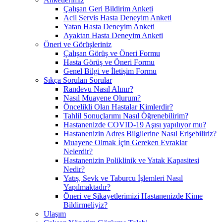
Çalışan Geri Bildirim Anketi
Acil Servis Hasta Deneyim Anketi
Yatan Hasta Deneyim Anketi
Ayaktan Hasta Deneyim Anketi
Öneri ve Görüşleriniz
Çalışan Görüş ve Öneri Formu
Hasta Görüş ve Öneri Formu
Genel Bilgi ve İletişim Formu
Sıkça Sorulan Sorular
Randevu Nasıl Alınır?
Nasıl Muayene Olurum?
Öncelikli Olan Hastalar Kimlerdir?
Tahlil Sonuçlarımı Nasıl Öğrenebilirim?
Hastanenizde COVID-19 Aşısı yapılıyor mu?
Hastanenizin Adres Bilgilerine Nasıl Erişebiliriz?
Muayene Olmak İçin Gereken Evraklar
Nelerdir?
Hastanenizin Poliklinik ve Yatak Kapasitesi
Nedir?
Yatış, Sevk ve Taburcu İşlemleri Nasıl
Yapılmaktadır?
Öneri ve Şikayetlerimizi Hastanenizde Kime
Bildirmeliyiz?
Ulaşım