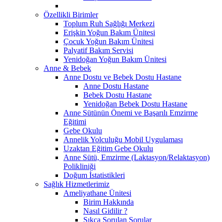
Özellikli Birimler
Toplum Ruh Sağlığı Merkezi
Erişkin Yoğun Bakım Ünitesi
Çocuk Yoğun Bakım Ünitesi
Palyatif Bakım Servisi
Yenidoğan Yoğun Bakım Ünitesi
Anne & Bebek
Anne Dostu ve Bebek Dostu Hastane
Anne Dostu Hastane
Bebek Dostu Hastane
Yenidoğan Bebek Dostu Hastane
Anne Sütünün Önemi ve Başarılı Emzirme
Eğitimi
Gebe Okulu
Annelik Yolculuğu Mobil Uygulaması
Uzaktan Eğitim Gebe Okulu
Anne Sütü, Emzirme (Laktasyon/Relaktasyon)
Polikliniği
Doğum İstatistikleri
Sağlık Hizmetlerimiz
Ameliyathane Ünitesi
Birim Hakkında
Nasıl Gidilir ?
Sıkça Sorulan Sorular