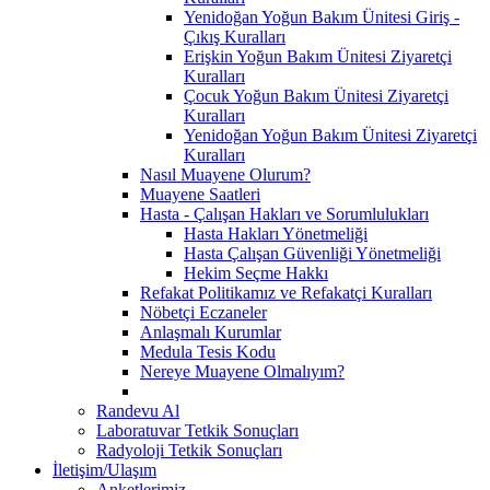
Yenidoğan Yoğun Bakım Ünitesi Giriş -
Çıkış Kuralları
Erişkin Yoğun Bakım Ünitesi Ziyaretçi
Kuralları
Çocuk Yoğun Bakım Ünitesi Ziyaretçi
Kuralları
Yenidoğan Yoğun Bakım Ünitesi Ziyaretçi
Kuralları
Nasıl Muayene Olurum?
Muayene Saatleri
Hasta - Çalışan Hakları ve Sorumlulukları
Hasta Hakları Yönetmeliği
Hasta Çalışan Güvenliği Yönetmeliği
Hekim Seçme Hakkı
Refakat Politikamız ve Refakatçi Kuralları
Nöbetçi Eczaneler
Anlaşmalı Kurumlar
Medula Tesis Kodu
Nereye Muayene Olmalıyım?
Randevu Al
Laboratuvar Tetkik Sonuçları
Radyoloji Tetkik Sonuçları
İletişim/Ulaşım
Anketlerimiz