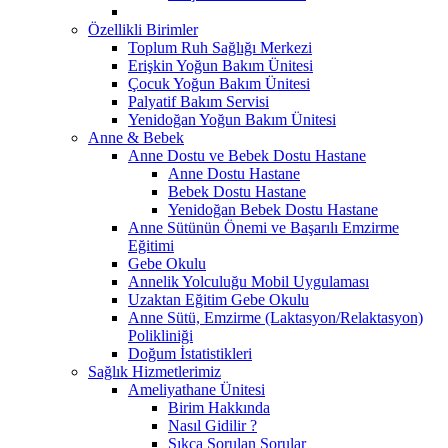
Özellikli Birimler
Toplum Ruh Sağlığı Merkezi
Erişkin Yoğun Bakım Ünitesi
Çocuk Yoğun Bakım Ünitesi
Palyatif Bakım Servisi
Yenidoğan Yoğun Bakım Ünitesi
Anne & Bebek
Anne Dostu ve Bebek Dostu Hastane
Anne Dostu Hastane
Bebek Dostu Hastane
Yenidoğan Bebek Dostu Hastane
Anne Sütünün Önemi ve Başarılı Emzirme
Eğitimi
Gebe Okulu
Annelik Yolculuğu Mobil Uygulaması
Uzaktan Eğitim Gebe Okulu
Anne Sütü, Emzirme (Laktasyon/Relaktasyon)
Polikliniği
Doğum İstatistikleri
Sağlık Hizmetlerimiz
Ameliyathane Ünitesi
Birim Hakkında
Nasıl Gidilir ?
Sıkça Sorulan Sorular