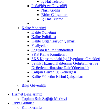
İç Hat Telefon
İş Sağlığı ve Güvenliği
Nasıl Gidilir?
Birim Çalışanları
İç Hat Telefon
Kalite Yönetimi
Kalite Yönetimi
Kalite Politikası
Kalite Organizasyon Şeması
Faaliyetler
Sağlıkta Kalite Standartları
SKS Kalite Komiteleri
SKS Kapsamındaki İyi Uygulama Örnekleri
Sağlık Hizmeti Kalitesinin Geliştirilmesi ve
Değerlendirilmesine Dair Yönetmelik
Çalışan Güvenliği Genelgesi
Kalite Yönetim Birimi Çalışanları
Bilgi Güvenliği
Hizmet Binalarımız
Toplum Ruh Sağlığı Merkezi
Tıbbi Birimler
Kliniklerimiz