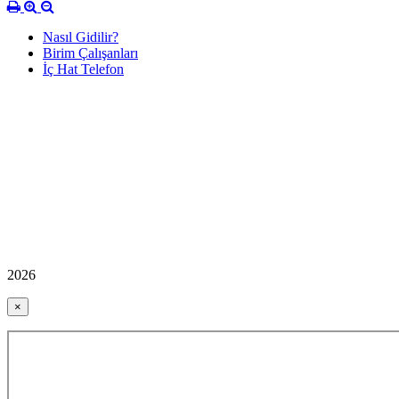
Nasıl Gidilir?
Birim Çalışanları
İç Hat Telefon
2026
×