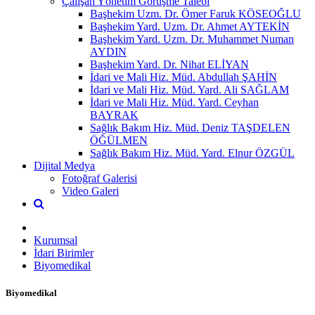
Çalışan Yönetim Görüşme Talebi
Başhekim Uzm. Dr. Ömer Faruk KÖSEOĞLU
Başhekim Yard. Uzm. Dr. Ahmet AYTEKİN
Başhekim Yard. Uzm. Dr. Muhammet Numan
AYDIN
Başhekim Yard. Dr. Nihat ELİYAN
İdari ve Mali Hiz. Müd. Abdullah ŞAHİN
İdari ve Mali Hiz. Müd. Yard. Ali SAĞLAM
İdari ve Mali Hiz. Müd. Yard. Ceyhan
BAYRAK
Sağlık Bakım Hiz. Müd. Deniz TAŞDELEN
ÖĞÜLMEN
Sağlık Bakım Hiz. Müd. Yard. Elnur ÖZGÜL
Dijital Medya
Fotoğraf Galerisi
Video Galeri
Kurumsal
İdari Birimler
Biyomedikal
Biyomedikal