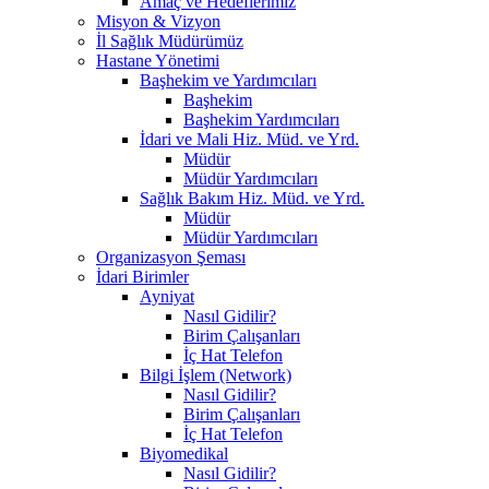
Amaç ve Hedeflerimiz
Misyon & Vizyon
İl Sağlık Müdürümüz
Hastane Yönetimi
Başhekim ve Yardımcıları
Başhekim
Başhekim Yardımcıları
İdari ve Mali Hiz. Müd. ve Yrd.
Müdür
Müdür Yardımcıları
Sağlık Bakım Hiz. Müd. ve Yrd.
Müdür
Müdür Yardımcıları
Organizasyon Şeması
İdari Birimler
Ayniyat
Nasıl Gidilir?
Birim Çalışanları
İç Hat Telefon
Bilgi İşlem (Network)
Nasıl Gidilir?
Birim Çalışanları
İç Hat Telefon
Biyomedikal
Nasıl Gidilir?