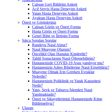
Çalışan Geri Bildirim Anketi
Acil Servis Hasta Deneyim Anketi
Yatan Hasta Deneyim Anketi
Ayaktan Hasta Deneyim Anketi
Öneri ve Görüşleriniz
Çalışan Görüş ve Öneri Formu
Hasta Görüş ve Öneri Formu
Genel Bilgi ve İletişim Formu
Sıkça Sorulan Sorular
Randevu Nasıl Alınır?
Nasıl Muayene Olurum?
Öncelikli Olan Hastalar Kimlerdir?
Tahlil Sonuçlarımı Nasıl Öğrenebilirim?
Hastanenizde COVID-19 Aşısı yapılıyor mu?
Hastanenizin Adres Bilgilerine Nasıl Erişebiliriz?
Muayene Olmak İçin Gereken Evraklar
Nelerdir?
Hastanenizin Poliklinik ve Yatak Kapasitesi
Nedir?
Yatış, Sevk ve Taburcu İşlemleri Nasıl
Yapılmaktadır?
Öneri ve Şikayetlerimizi Hastanenizde Kime
Bildirmeliyiz?
Ulaşım