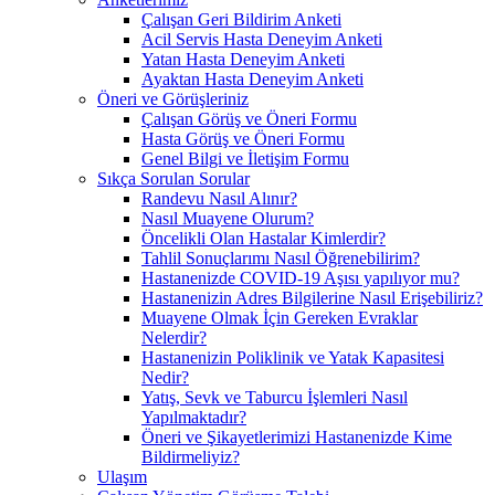
Çalışan Geri Bildirim Anketi
Acil Servis Hasta Deneyim Anketi
Yatan Hasta Deneyim Anketi
Ayaktan Hasta Deneyim Anketi
Öneri ve Görüşleriniz
Çalışan Görüş ve Öneri Formu
Hasta Görüş ve Öneri Formu
Genel Bilgi ve İletişim Formu
Sıkça Sorulan Sorular
Randevu Nasıl Alınır?
Nasıl Muayene Olurum?
Öncelikli Olan Hastalar Kimlerdir?
Tahlil Sonuçlarımı Nasıl Öğrenebilirim?
Hastanenizde COVID-19 Aşısı yapılıyor mu?
Hastanenizin Adres Bilgilerine Nasıl Erişebiliriz?
Muayene Olmak İçin Gereken Evraklar
Nelerdir?
Hastanenizin Poliklinik ve Yatak Kapasitesi
Nedir?
Yatış, Sevk ve Taburcu İşlemleri Nasıl
Yapılmaktadır?
Öneri ve Şikayetlerimizi Hastanenizde Kime
Bildirmeliyiz?
Ulaşım