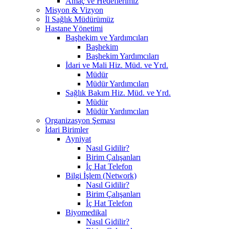
Amaç ve Hedeflerimiz
Misyon & Vizyon
İl Sağlık Müdürümüz
Hastane Yönetimi
Başhekim ve Yardımcıları
Başhekim
Başhekim Yardımcıları
İdari ve Mali Hiz. Müd. ve Yrd.
Müdür
Müdür Yardımcıları
Sağlık Bakım Hiz. Müd. ve Yrd.
Müdür
Müdür Yardımcıları
Organizasyon Şeması
İdari Birimler
Ayniyat
Nasıl Gidilir?
Birim Çalışanları
İç Hat Telefon
Bilgi İşlem (Network)
Nasıl Gidilir?
Birim Çalışanları
İç Hat Telefon
Biyomedikal
Nasıl Gidilir?