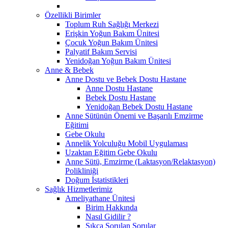
Özellikli Birimler
Toplum Ruh Sağlığı Merkezi
Erişkin Yoğun Bakım Ünitesi
Çocuk Yoğun Bakım Ünitesi
Palyatif Bakım Servisi
Yenidoğan Yoğun Bakım Ünitesi
Anne & Bebek
Anne Dostu ve Bebek Dostu Hastane
Anne Dostu Hastane
Bebek Dostu Hastane
Yenidoğan Bebek Dostu Hastane
Anne Sütünün Önemi ve Başarılı Emzirme
Eğitimi
Gebe Okulu
Annelik Yolculuğu Mobil Uygulaması
Uzaktan Eğitim Gebe Okulu
Anne Sütü, Emzirme (Laktasyon/Relaktasyon)
Polikliniği
Doğum İstatistikleri
Sağlık Hizmetlerimiz
Ameliyathane Ünitesi
Birim Hakkında
Nasıl Gidilir ?
Sıkça Sorulan Sorular