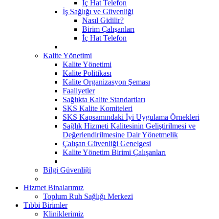
İç Hat Telefon
İş Sağlığı ve Güvenliği
Nasıl Gidilir?
Birim Çalışanları
İç Hat Telefon
Kalite Yönetimi
Kalite Yönetimi
Kalite Politikası
Kalite Organizasyon Şeması
Faaliyetler
Sağlıkta Kalite Standartları
SKS Kalite Komiteleri
SKS Kapsamındaki İyi Uygulama Örnekleri
Sağlık Hizmeti Kalitesinin Geliştirilmesi ve
Değerlendirilmesine Dair Yönetmelik
Çalışan Güvenliği Genelgesi
Kalite Yönetim Birimi Çalışanları
Bilgi Güvenliği
Hizmet Binalarımız
Toplum Ruh Sağlığı Merkezi
Tıbbi Birimler
Kliniklerimiz