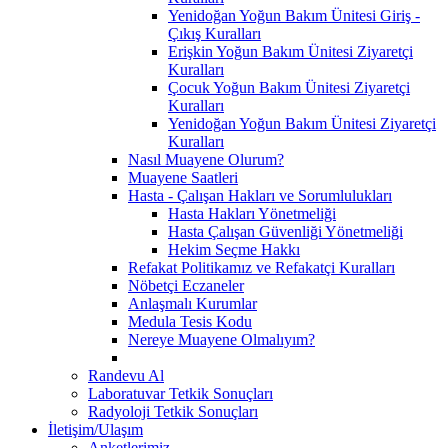
Yenidoğan Yoğun Bakım Ünitesi Giriş -
Çıkış Kuralları
Erişkin Yoğun Bakım Ünitesi Ziyaretçi
Kuralları
Çocuk Yoğun Bakım Ünitesi Ziyaretçi
Kuralları
Yenidoğan Yoğun Bakım Ünitesi Ziyaretçi
Kuralları
Nasıl Muayene Olurum?
Muayene Saatleri
Hasta - Çalışan Hakları ve Sorumlulukları
Hasta Hakları Yönetmeliği
Hasta Çalışan Güvenliği Yönetmeliği
Hekim Seçme Hakkı
Refakat Politikamız ve Refakatçi Kuralları
Nöbetçi Eczaneler
Anlaşmalı Kurumlar
Medula Tesis Kodu
Nereye Muayene Olmalıyım?
Randevu Al
Laboratuvar Tetkik Sonuçları
Radyoloji Tetkik Sonuçları
İletişim/Ulaşım
Anketlerimiz