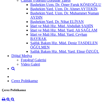
Çalışan Yönetim Görüşme Talebi
Başhekim Uzm. Dr. Ömer Faruk KÖSEOĞLU
Başhekim Yard. Uzm. Dr. Ahmet AYTEKİN
Başhekim Yard. Uzm. Dr. Muhammet Numan
AYDIN
Başhekim Yard. Dr. Nihat ELİYAN
İdari ve Mali Hiz. Müd. Abdullah ŞAHİN
İdari ve Mali Hiz. Müd. Yard. Ali SAĞLAM
İdari ve Mali Hiz. Müd. Yard. Ceyhan
BAYRAK
Sağlık Bakım Hiz. Müd. Deniz TAŞDELEN
ÖĞÜLMEN
Sağlık Bakım Hiz. Müd. Yard. Elnur ÖZGÜL
Dijital Medya
Fotoğraf Galerisi
Video Galeri
Çerez Politikamız
Çerez Politikamız