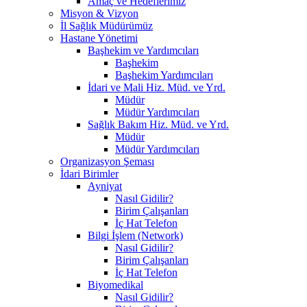
Amaç ve Hedeflerimiz
Misyon & Vizyon
İl Sağlık Müdürümüz
Hastane Yönetimi
Başhekim ve Yardımcıları
Başhekim
Başhekim Yardımcıları
İdari ve Mali Hiz. Müd. ve Yrd.
Müdür
Müdür Yardımcıları
Sağlık Bakım Hiz. Müd. ve Yrd.
Müdür
Müdür Yardımcıları
Organizasyon Şeması
İdari Birimler
Ayniyat
Nasıl Gidilir?
Birim Çalışanları
İç Hat Telefon
Bilgi İşlem (Network)
Nasıl Gidilir?
Birim Çalışanları
İç Hat Telefon
Biyomedikal
Nasıl Gidilir?