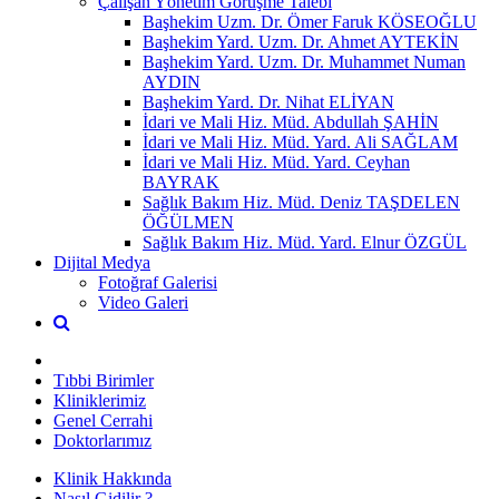
Çalışan Yönetim Görüşme Talebi
Başhekim Uzm. Dr. Ömer Faruk KÖSEOĞLU
Başhekim Yard. Uzm. Dr. Ahmet AYTEKİN
Başhekim Yard. Uzm. Dr. Muhammet Numan
AYDIN
Başhekim Yard. Dr. Nihat ELİYAN
İdari ve Mali Hiz. Müd. Abdullah ŞAHİN
İdari ve Mali Hiz. Müd. Yard. Ali SAĞLAM
İdari ve Mali Hiz. Müd. Yard. Ceyhan
BAYRAK
Sağlık Bakım Hiz. Müd. Deniz TAŞDELEN
ÖĞÜLMEN
Sağlık Bakım Hiz. Müd. Yard. Elnur ÖZGÜL
Dijital Medya
Fotoğraf Galerisi
Video Galeri
Tıbbi Birimler
Kliniklerimiz
Genel Cerrahi
Doktorlarımız
Klinik Hakkında
Nasıl Gidilir ?