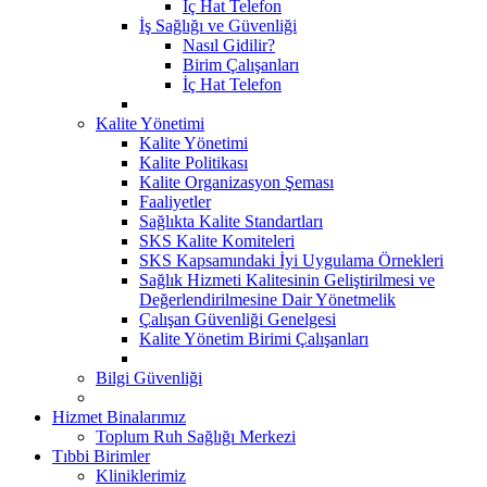
İç Hat Telefon
İş Sağlığı ve Güvenliği
Nasıl Gidilir?
Birim Çalışanları
İç Hat Telefon
Kalite Yönetimi
Kalite Yönetimi
Kalite Politikası
Kalite Organizasyon Şeması
Faaliyetler
Sağlıkta Kalite Standartları
SKS Kalite Komiteleri
SKS Kapsamındaki İyi Uygulama Örnekleri
Sağlık Hizmeti Kalitesinin Geliştirilmesi ve
Değerlendirilmesine Dair Yönetmelik
Çalışan Güvenliği Genelgesi
Kalite Yönetim Birimi Çalışanları
Bilgi Güvenliği
Hizmet Binalarımız
Toplum Ruh Sağlığı Merkezi
Tıbbi Birimler
Kliniklerimiz