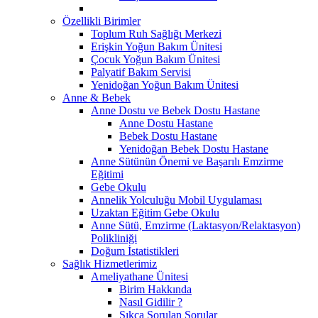
Özellikli Birimler
Toplum Ruh Sağlığı Merkezi
Erişkin Yoğun Bakım Ünitesi
Çocuk Yoğun Bakım Ünitesi
Palyatif Bakım Servisi
Yenidoğan Yoğun Bakım Ünitesi
Anne & Bebek
Anne Dostu ve Bebek Dostu Hastane
Anne Dostu Hastane
Bebek Dostu Hastane
Yenidoğan Bebek Dostu Hastane
Anne Sütünün Önemi ve Başarılı Emzirme
Eğitimi
Gebe Okulu
Annelik Yolculuğu Mobil Uygulaması
Uzaktan Eğitim Gebe Okulu
Anne Sütü, Emzirme (Laktasyon/Relaktasyon)
Polikliniği
Doğum İstatistikleri
Sağlık Hizmetlerimiz
Ameliyathane Ünitesi
Birim Hakkında
Nasıl Gidilir ?
Sıkça Sorulan Sorular