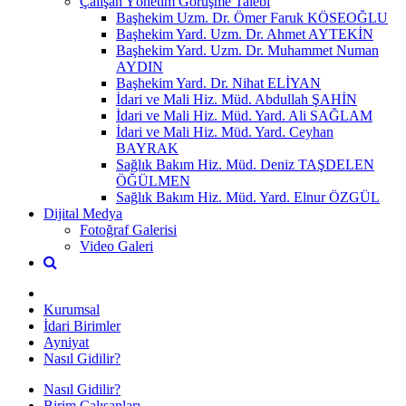
Çalışan Yönetim Görüşme Talebi
Başhekim Uzm. Dr. Ömer Faruk KÖSEOĞLU
Başhekim Yard. Uzm. Dr. Ahmet AYTEKİN
Başhekim Yard. Uzm. Dr. Muhammet Numan
AYDIN
Başhekim Yard. Dr. Nihat ELİYAN
İdari ve Mali Hiz. Müd. Abdullah ŞAHİN
İdari ve Mali Hiz. Müd. Yard. Ali SAĞLAM
İdari ve Mali Hiz. Müd. Yard. Ceyhan
BAYRAK
Sağlık Bakım Hiz. Müd. Deniz TAŞDELEN
ÖĞÜLMEN
Sağlık Bakım Hiz. Müd. Yard. Elnur ÖZGÜL
Dijital Medya
Fotoğraf Galerisi
Video Galeri
Kurumsal
İdari Birimler
Ayniyat
Nasıl Gidilir?
Nasıl Gidilir?
Birim Çalışanları