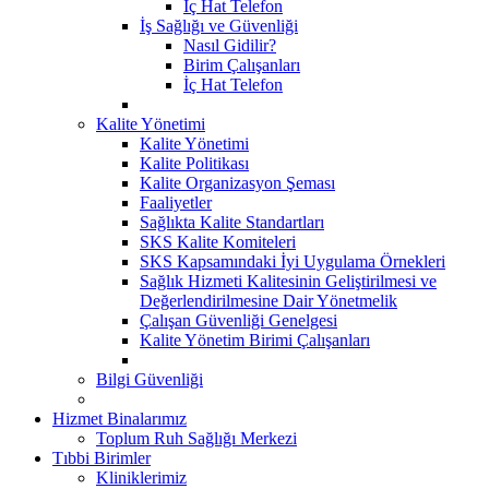
İç Hat Telefon
İş Sağlığı ve Güvenliği
Nasıl Gidilir?
Birim Çalışanları
İç Hat Telefon
Kalite Yönetimi
Kalite Yönetimi
Kalite Politikası
Kalite Organizasyon Şeması
Faaliyetler
Sağlıkta Kalite Standartları
SKS Kalite Komiteleri
SKS Kapsamındaki İyi Uygulama Örnekleri
Sağlık Hizmeti Kalitesinin Geliştirilmesi ve
Değerlendirilmesine Dair Yönetmelik
Çalışan Güvenliği Genelgesi
Kalite Yönetim Birimi Çalışanları
Bilgi Güvenliği
Hizmet Binalarımız
Toplum Ruh Sağlığı Merkezi
Tıbbi Birimler
Kliniklerimiz