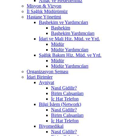
Amaç ve Hedeflerimiz
Misyon & Vizyon
İl Sağlık Müdürümüz
Hastane Yönetimi
Başhekim ve Yardımcıları
Başhekim
Başhekim Yardımcıları
İdari ve Mali Hiz. Müd. ve Yrd.
Müdür
Müdür Yardımcıları
Sağlık Bakım Hiz. Müd. ve Yrd.
Müdür
Müdür Yardımcıları
Organizasyon Şeması
İdari Birimler
Ayniyat
Nasıl Gidilir?
Birim Çalışanları
İç Hat Telefon
Bilgi İşlem (Network)
Nasıl Gidilir?
Birim Çalışanları
İç Hat Telefon
Biyomedikal
Nasıl Gidilir?