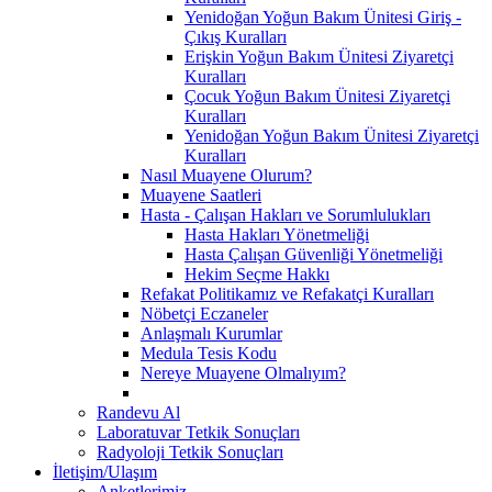
Yenidoğan Yoğun Bakım Ünitesi Giriş -
Çıkış Kuralları
Erişkin Yoğun Bakım Ünitesi Ziyaretçi
Kuralları
Çocuk Yoğun Bakım Ünitesi Ziyaretçi
Kuralları
Yenidoğan Yoğun Bakım Ünitesi Ziyaretçi
Kuralları
Nasıl Muayene Olurum?
Muayene Saatleri
Hasta - Çalışan Hakları ve Sorumlulukları
Hasta Hakları Yönetmeliği
Hasta Çalışan Güvenliği Yönetmeliği
Hekim Seçme Hakkı
Refakat Politikamız ve Refakatçi Kuralları
Nöbetçi Eczaneler
Anlaşmalı Kurumlar
Medula Tesis Kodu
Nereye Muayene Olmalıyım?
Randevu Al
Laboratuvar Tetkik Sonuçları
Radyoloji Tetkik Sonuçları
İletişim/Ulaşım
Anketlerimiz