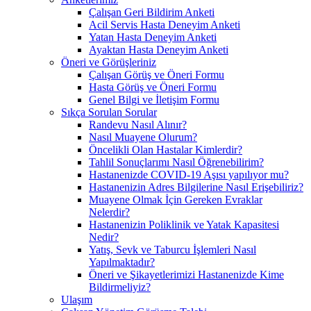
Çalışan Geri Bildirim Anketi
Acil Servis Hasta Deneyim Anketi
Yatan Hasta Deneyim Anketi
Ayaktan Hasta Deneyim Anketi
Öneri ve Görüşleriniz
Çalışan Görüş ve Öneri Formu
Hasta Görüş ve Öneri Formu
Genel Bilgi ve İletişim Formu
Sıkça Sorulan Sorular
Randevu Nasıl Alınır?
Nasıl Muayene Olurum?
Öncelikli Olan Hastalar Kimlerdir?
Tahlil Sonuçlarımı Nasıl Öğrenebilirim?
Hastanenizde COVID-19 Aşısı yapılıyor mu?
Hastanenizin Adres Bilgilerine Nasıl Erişebiliriz?
Muayene Olmak İçin Gereken Evraklar
Nelerdir?
Hastanenizin Poliklinik ve Yatak Kapasitesi
Nedir?
Yatış, Sevk ve Taburcu İşlemleri Nasıl
Yapılmaktadır?
Öneri ve Şikayetlerimizi Hastanenizde Kime
Bildirmeliyiz?
Ulaşım