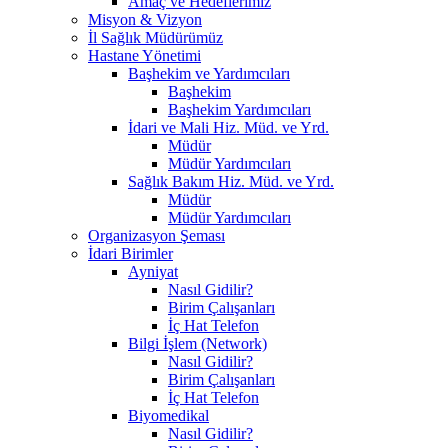
Amaç ve Hedeflerimiz
Misyon & Vizyon
İl Sağlık Müdürümüz
Hastane Yönetimi
Başhekim ve Yardımcıları
Başhekim
Başhekim Yardımcıları
İdari ve Mali Hiz. Müd. ve Yrd.
Müdür
Müdür Yardımcıları
Sağlık Bakım Hiz. Müd. ve Yrd.
Müdür
Müdür Yardımcıları
Organizasyon Şeması
İdari Birimler
Ayniyat
Nasıl Gidilir?
Birim Çalışanları
İç Hat Telefon
Bilgi İşlem (Network)
Nasıl Gidilir?
Birim Çalışanları
İç Hat Telefon
Biyomedikal
Nasıl Gidilir?