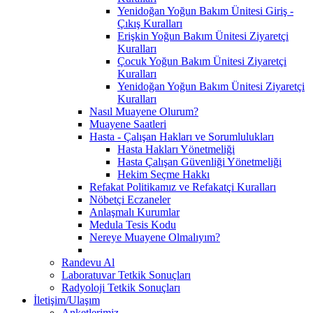
Yenidoğan Yoğun Bakım Ünitesi Giriş -
Çıkış Kuralları
Erişkin Yoğun Bakım Ünitesi Ziyaretçi
Kuralları
Çocuk Yoğun Bakım Ünitesi Ziyaretçi
Kuralları
Yenidoğan Yoğun Bakım Ünitesi Ziyaretçi
Kuralları
Nasıl Muayene Olurum?
Muayene Saatleri
Hasta - Çalışan Hakları ve Sorumlulukları
Hasta Hakları Yönetmeliği
Hasta Çalışan Güvenliği Yönetmeliği
Hekim Seçme Hakkı
Refakat Politikamız ve Refakatçi Kuralları
Nöbetçi Eczaneler
Anlaşmalı Kurumlar
Medula Tesis Kodu
Nereye Muayene Olmalıyım?
Randevu Al
Laboratuvar Tetkik Sonuçları
Radyoloji Tetkik Sonuçları
İletişim/Ulaşım
Anketlerimiz