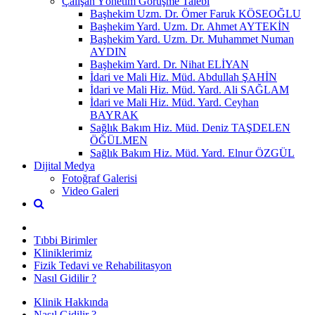
Çalışan Yönetim Görüşme Talebi
Başhekim Uzm. Dr. Ömer Faruk KÖSEOĞLU
Başhekim Yard. Uzm. Dr. Ahmet AYTEKİN
Başhekim Yard. Uzm. Dr. Muhammet Numan
AYDIN
Başhekim Yard. Dr. Nihat ELİYAN
İdari ve Mali Hiz. Müd. Abdullah ŞAHİN
İdari ve Mali Hiz. Müd. Yard. Ali SAĞLAM
İdari ve Mali Hiz. Müd. Yard. Ceyhan
BAYRAK
Sağlık Bakım Hiz. Müd. Deniz TAŞDELEN
ÖĞÜLMEN
Sağlık Bakım Hiz. Müd. Yard. Elnur ÖZGÜL
Dijital Medya
Fotoğraf Galerisi
Video Galeri
Tıbbi Birimler
Kliniklerimiz
Fizik Tedavi ve Rehabilitasyon
Nasıl Gidilir ?
Klinik Hakkında
Nasıl Gidilir ?