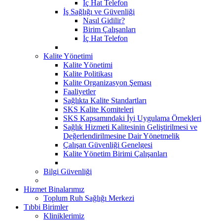
İç Hat Telefon
İş Sağlığı ve Güvenliği
Nasıl Gidilir?
Birim Çalışanları
İç Hat Telefon
Kalite Yönetimi
Kalite Yönetimi
Kalite Politikası
Kalite Organizasyon Şeması
Faaliyetler
Sağlıkta Kalite Standartları
SKS Kalite Komiteleri
SKS Kapsamındaki İyi Uygulama Örnekleri
Sağlık Hizmeti Kalitesinin Geliştirilmesi ve
Değerlendirilmesine Dair Yönetmelik
Çalışan Güvenliği Genelgesi
Kalite Yönetim Birimi Çalışanları
Bilgi Güvenliği
Hizmet Binalarımız
Toplum Ruh Sağlığı Merkezi
Tıbbi Birimler
Kliniklerimiz