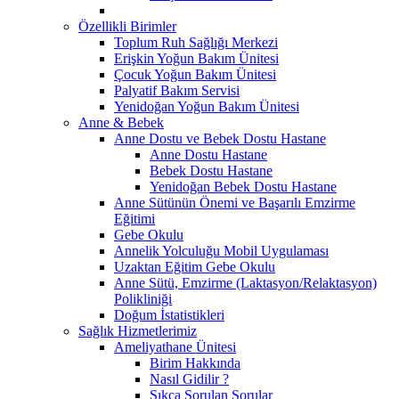
Özellikli Birimler
Toplum Ruh Sağlığı Merkezi
Erişkin Yoğun Bakım Ünitesi
Çocuk Yoğun Bakım Ünitesi
Palyatif Bakım Servisi
Yenidoğan Yoğun Bakım Ünitesi
Anne & Bebek
Anne Dostu ve Bebek Dostu Hastane
Anne Dostu Hastane
Bebek Dostu Hastane
Yenidoğan Bebek Dostu Hastane
Anne Sütünün Önemi ve Başarılı Emzirme
Eğitimi
Gebe Okulu
Annelik Yolculuğu Mobil Uygulaması
Uzaktan Eğitim Gebe Okulu
Anne Sütü, Emzirme (Laktasyon/Relaktasyon)
Polikliniği
Doğum İstatistikleri
Sağlık Hizmetlerimiz
Ameliyathane Ünitesi
Birim Hakkında
Nasıl Gidilir ?
Sıkça Sorulan Sorular