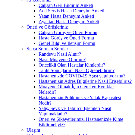
Çalışan Geri Bildirim Anketi
Acil Servis Hasta Deneyim Anketi
Yatan Hasta Deneyim Anketi
Ayaktan Hasta Deneyim Anketi
Öneri ve Görüşleriniz
Çalışan Görüş ve Öneri Formu
Hasta Görüş ve Öneri Formu
Genel Bilgi ve İletişim Formu
Sıkça Sorulan Sorular
Randevu Nasıl Alınır?
Nasıl Muayene Olurum?
Öncelikli Olan Hastalar Kimlerdir?
Tahlil Sonuçlarımı Nasıl Öğrenebilirim?
Hastanenizde COVID-19 Aşısı yapılıyor mu?
Hastanenizin Adres Bilgilerine Nasıl Erişebiliriz?
Muayene Olmak İçin Gereken Evraklar
Nelerdir?
Hastanenizin Poliklinik ve Yatak Kapasitesi
Nedir?
Yatış, Sevk ve Taburcu İşlemleri Nasıl
Yapılmaktadır?
Öneri ve Şikayetlerimizi Hastanenizde Kime
Bildirmeliyiz?
Ulaşım