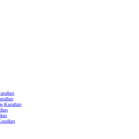
uralları
ralları
ş Kuralları
ları
ları
uralları