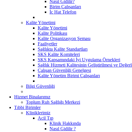
Nasıl Gidilir?
Birim Çalışanları
İç Hat Telefon
Kalite Yönetimi
Kalite Yönetimi
Kalite Politikası
Kalite Organizasyon Şeması
Faaliyetler
Sağlıkta Kalite Standartları
SKS Kalite Komiteleri
SKS Kapsamındaki İyi Uygulama Örnekleri
Sağlık Hizmeti Kalitesinin Geliştirilmesi ve Değer
Çalışan Güvenliği Genelgesi
Kalite Yönetim Birimi Çalışanları
Bilgi Güvenliği
Hizmet Binalarımız
Toplum Ruh Sağlığı Merkezi
Tıbbi Birimler
Kliniklerimiz
Acil Tıp
Klinik Hakkında
Nasıl Gidilir ?