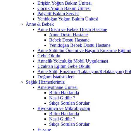
Erişkin Yoğun Bakım Ünitesi
Çocuk Yoğun Bakım Ünitesi
Palyatif Bakım Servisi
Yenidoğan Yoğun Bakım Ünitesi
Anne & Bebek
Anne Dostu ve Bebek Dostu Hastane
Anne Dostu Hastane
Bebek Dostu Hastane
Yenidoğan Bebek Dostu Hastane
Anne Sütünün Önemi ve Başarılı Emzirme Eğitim
Gebe Okulu
Annelik Yolculuğu Mobil Uygulaması
Uzaktan Eğitim Gebe Okulu
Anne Sütü, Emzirme (Laktasyon/Relaktasyon) Poli
Doğum İstatistikleri
Sağlık Hizmetlerimiz
Ameliyathane Ünitesi
Birim Hakkında
Nasıl Gidilir ?
Sıkça Sorulan Sorular
Biyokimya ve Mikrobiyoloji
Birim Hakkında
Nasıl Gidilir ?
Sıkça Sorulan Sorular
Eczane