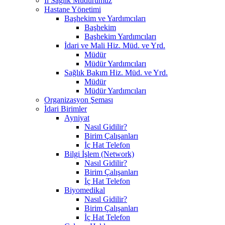
İl Sağlık Müdürümüz
Hastane Yönetimi
Başhekim ve Yardımcıları
Başhekim
Başhekim Yardımcıları
İdari ve Mali Hiz. Müd. ve Yrd.
Müdür
Müdür Yardımcıları
Sağlık Bakım Hiz. Müd. ve Yrd.
Müdür
Müdür Yardımcıları
Organizasyon Şeması
İdari Birimler
Ayniyat
Nasıl Gidilir?
Birim Çalışanları
İç Hat Telefon
Bilgi İşlem (Network)
Nasıl Gidilir?
Birim Çalışanları
İç Hat Telefon
Biyomedikal
Nasıl Gidilir?
Birim Çalışanları
İç Hat Telefon