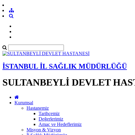
İSTANBUL İL SAĞLIK MÜDÜRLÜĞÜ
SULTANBEYLİ DEVLET HAS
Kurumsal
Hastanemiz
Tarihçemiz
Değerlerimiz
Amaç ve Hedeflerimiz
Misyon & Vizyon