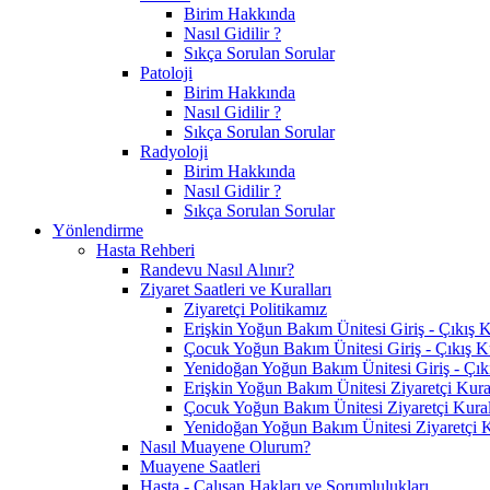
Birim Hakkında
Nasıl Gidilir ?
Sıkça Sorulan Sorular
Patoloji
Birim Hakkında
Nasıl Gidilir ?
Sıkça Sorulan Sorular
Radyoloji
Birim Hakkında
Nasıl Gidilir ?
Sıkça Sorulan Sorular
Yönlendirme
Hasta Rehberi
Randevu Nasıl Alınır?
Ziyaret Saatleri ve Kuralları
Ziyaretçi Politikamız
Erişkin Yoğun Bakım Ünitesi Giriş - Çıkış K
Çocuk Yoğun Bakım Ünitesi Giriş - Çıkış Ku
Yenidoğan Yoğun Bakım Ünitesi Giriş - Çıkı
Erişkin Yoğun Bakım Ünitesi Ziyaretçi Kural
Çocuk Yoğun Bakım Ünitesi Ziyaretçi Kural
Yenidoğan Yoğun Bakım Ünitesi Ziyaretçi K
Nasıl Muayene Olurum?
Muayene Saatleri
Hasta - Çalışan Hakları ve Sorumlulukları