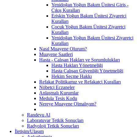
Yenidoğan Yoğun Bakım Ünitesi Giriş -
Çıkış Kuralları
Erişkin Yoğun Bakım Ünitesi Ziyaretçi
Kuralları
Çocuk Yoğun Bakım Ünitesi Ziyaretçi
Kuralları
Yenidoğan Yoğun Bakım Ünitesi Ziyaretçi
Kuralları
Nasıl Muayene Olurum?
Muayene Saatleri
Hasta - Çalışan Hakları ve Sorumlulukları
Hasta Hakları Yönetmeliği
Hasta Çalışan Güvenliği Yönetmeliği
Hekim Seçme Hakkı
Refakat Politikamız ve Refakatçi Kuralları
Nöbetçi Eczaneler
Anlaşmalı Kurumlar
Medula Tesis Kodu
Nereye Muayene Olmalıyım?
Randevu Al
Laboratuvar Tetkik Sonuçları
Radyoloji Tetkik Sonuçları
İletişim/Ulaşım
Anketlerimiz