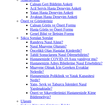
Çalışan Geri Bildirim Anketi
Acil Servis Hasta Deneyim Anketi
Yatan Hasta Deneyim Anketi
Ayaktan Hasta Deneyim Anketi
Öneri ve Görüşleriniz
Çalışan Görüş ve Öneri Formu
Hasta Görüş ve Öneri Formu
Genel Bilgi ve İletişim Formu
Sıkça Sorulan Sorular
Randevu Nasıl Alınır?
Nasıl Muayene Olurum?
Öncelikli Olan Hastalar Kimlerdir?
Tahlil Sonuçlarımı Nasıl Öğrenebilirim?
Hastanenizde COVID-19 Aşısı yapılıyor mu?
Hastanenizin Adres Bilgilerine Nasıl Erişebiliriz?
Muayene Olmak İçin Gereken Evraklar
Nelerdir?
Hastanenizin Poliklinik ve Yatak Kapasitesi
Nedir?
Yatış, Sevk ve Taburcu İşlemleri Nasıl
Yapılmaktadır?
Öneri ve Şikayetlerimizi Hastanenizde Kime
Bildirmeliyiz?
Ulaşım