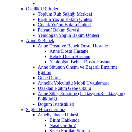
Özellikli Birimler
Toplum Ruh Sağlığı Merkezi
Erişkin Yoğun Bakım Ünitesi
Çocuk Yoğun Bakım Ünitesi
Palyatif Bakım Servisi
Yenidoğan Yoğun Bakım Ünitesi
Anne & Bebek
Anne Dostu ve Bebek Dostu Hastane
Anne Dostu Hastane
Bebek Dostu Hastane
Yenidoğan Bebek Dostu Hastane
Anne Sütünün Önemi ve Başarılı Emzirme
Eğitimi
Gebe Okulu
Annelik Yolculuğu Mobil Uygulaması
Uzaktan Eğitim Gebe Okulu
Anne Sütü, Emzirme (Laktasyon/Relaktasyon)
Polikliniği
Doğum İstatistikleri
Sağlık Hizmetlerimiz
Ameliyathane Ünitesi
Birim Hakkında
Nasıl Gidilir ?
Sıkça Sorulan Sorular