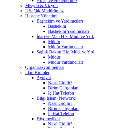
Amaç ve Hedeflerimiz
Misyon & Vizyon
İl Sağlık Müdürümüz
Hastane Yönetimi
Başhekim ve Yardımcıları
Başhekim
Başhekim Yardımcıları
İdari ve Mali Hiz. Müd. ve Yrd.
Müdür
Müdür Yardımcıları
Sağlık Bakım Hiz. Müd. ve Yrd.
Müdür
Müdür Yardımcıları
Organizasyon Şeması
İdari Birimler
Ayniyat
Nasıl Gidilir?
Birim Çalışanları
İç Hat Telefon
Bilgi İşlem (Network)
Nasıl Gidilir?
Birim Çalışanları
İç Hat Telefon
Biyomedikal
Nasıl Gidilir?