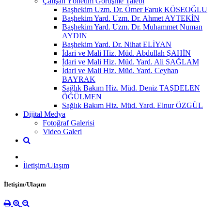
Çalışan Yönetim Görüşme Talebi
Başhekim Uzm. Dr. Ömer Faruk KÖSEOĞLU
Başhekim Yard. Uzm. Dr. Ahmet AYTEKİN
Başhekim Yard. Uzm. Dr. Muhammet Numan
AYDIN
Başhekim Yard. Dr. Nihat ELİYAN
İdari ve Mali Hiz. Müd. Abdullah ŞAHİN
İdari ve Mali Hiz. Müd. Yard. Ali SAĞLAM
İdari ve Mali Hiz. Müd. Yard. Ceyhan
BAYRAK
Sağlık Bakım Hiz. Müd. Deniz TAŞDELEN
ÖĞÜLMEN
Sağlık Bakım Hiz. Müd. Yard. Elnur ÖZGÜL
Dijital Medya
Fotoğraf Galerisi
Video Galeri
İletişim/Ulaşım
İletişim/Ulaşım