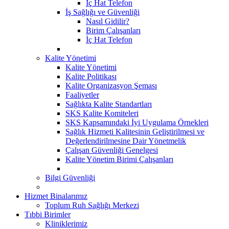
İç Hat Telefon
İş Sağlığı ve Güvenliği
Nasıl Gidilir?
Birim Çalışanları
İç Hat Telefon
Kalite Yönetimi
Kalite Yönetimi
Kalite Politikası
Kalite Organizasyon Şeması
Faaliyetler
Sağlıkta Kalite Standartları
SKS Kalite Komiteleri
SKS Kapsamındaki İyi Uygulama Örnekleri
Sağlık Hizmeti Kalitesinin Geliştirilmesi ve
Değerlendirilmesine Dair Yönetmelik
Çalışan Güvenliği Genelgesi
Kalite Yönetim Birimi Çalışanları
Bilgi Güvenliği
Hizmet Binalarımız
Toplum Ruh Sağlığı Merkezi
Tıbbi Birimler
Kliniklerimiz