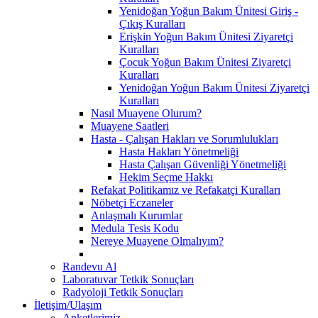
Yenidoğan Yoğun Bakım Ünitesi Giriş -
Çıkış Kuralları
Erişkin Yoğun Bakım Ünitesi Ziyaretçi
Kuralları
Çocuk Yoğun Bakım Ünitesi Ziyaretçi
Kuralları
Yenidoğan Yoğun Bakım Ünitesi Ziyaretçi
Kuralları
Nasıl Muayene Olurum?
Muayene Saatleri
Hasta - Çalışan Hakları ve Sorumlulukları
Hasta Hakları Yönetmeliği
Hasta Çalışan Güvenliği Yönetmeliği
Hekim Seçme Hakkı
Refakat Politikamız ve Refakatçi Kuralları
Nöbetçi Eczaneler
Anlaşmalı Kurumlar
Medula Tesis Kodu
Nereye Muayene Olmalıyım?
Randevu Al
Laboratuvar Tetkik Sonuçları
Radyoloji Tetkik Sonuçları
İletişim/Ulaşım
Anketlerimiz