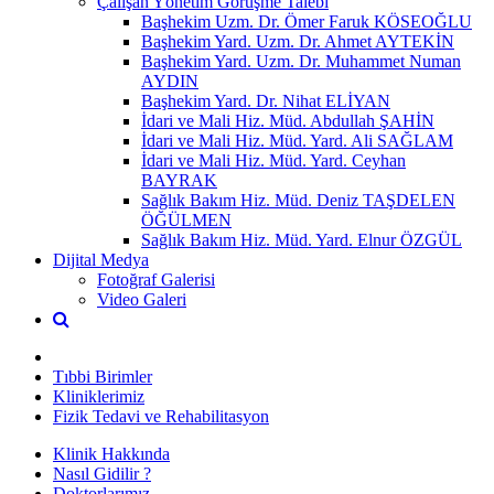
Çalışan Yönetim Görüşme Talebi
Başhekim Uzm. Dr. Ömer Faruk KÖSEOĞLU
Başhekim Yard. Uzm. Dr. Ahmet AYTEKİN
Başhekim Yard. Uzm. Dr. Muhammet Numan
AYDIN
Başhekim Yard. Dr. Nihat ELİYAN
İdari ve Mali Hiz. Müd. Abdullah ŞAHİN
İdari ve Mali Hiz. Müd. Yard. Ali SAĞLAM
İdari ve Mali Hiz. Müd. Yard. Ceyhan
BAYRAK
Sağlık Bakım Hiz. Müd. Deniz TAŞDELEN
ÖĞÜLMEN
Sağlık Bakım Hiz. Müd. Yard. Elnur ÖZGÜL
Dijital Medya
Fotoğraf Galerisi
Video Galeri
Tıbbi Birimler
Kliniklerimiz
Fizik Tedavi ve Rehabilitasyon
Klinik Hakkında
Nasıl Gidilir ?
Doktorlarımız