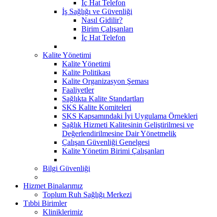
İç Hat Telefon
İş Sağlığı ve Güvenliği
Nasıl Gidilir?
Birim Çalışanları
İç Hat Telefon
Kalite Yönetimi
Kalite Yönetimi
Kalite Politikası
Kalite Organizasyon Şeması
Faaliyetler
Sağlıkta Kalite Standartları
SKS Kalite Komiteleri
SKS Kapsamındaki İyi Uygulama Örnekleri
Sağlık Hizmeti Kalitesinin Geliştirilmesi ve
Değerlendirilmesine Dair Yönetmelik
Çalışan Güvenliği Genelgesi
Kalite Yönetim Birimi Çalışanları
Bilgi Güvenliği
Hizmet Binalarımız
Toplum Ruh Sağlığı Merkezi
Tıbbi Birimler
Kliniklerimiz