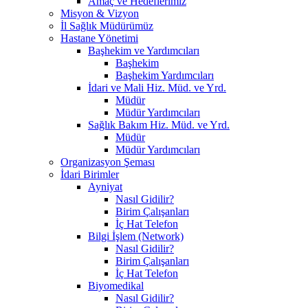
Amaç ve Hedeflerimiz
Misyon & Vizyon
İl Sağlık Müdürümüz
Hastane Yönetimi
Başhekim ve Yardımcıları
Başhekim
Başhekim Yardımcıları
İdari ve Mali Hiz. Müd. ve Yrd.
Müdür
Müdür Yardımcıları
Sağlık Bakım Hiz. Müd. ve Yrd.
Müdür
Müdür Yardımcıları
Organizasyon Şeması
İdari Birimler
Ayniyat
Nasıl Gidilir?
Birim Çalışanları
İç Hat Telefon
Bilgi İşlem (Network)
Nasıl Gidilir?
Birim Çalışanları
İç Hat Telefon
Biyomedikal
Nasıl Gidilir?