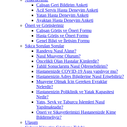
Çalışan Geri Bildirim Anketi
Acil Servis Hasta Deneyim Anketi
Yatan Hasta Deneyim Anketi
Ayaktan Hasta Deneyim Anketi
Öneri ve Görüşleriniz
Çalışan Görüş ve Öneri Formu
Hasta Görüş ve Öneri Formu
Genel Bilgi ve İletişim Formu
Sıkça Sorulan Sorular
Randevu Nasıl Alınır?
Nasıl Muayene Olurum?
Öncelikli Olan Hastalar Kimlerdir?
Tahlil Sonuçlarımı Nasıl Öğrenebilirim?
Hastanenizde COVID-19 Aşısı yapılıyor mu?
Hastanenizin Adres Bilgilerine Nasıl Erişebiliriz?
Muayene Olmak İçin Gereken Evraklar
Nelerdir?
Hastanenizin Poliklinik ve Yatak Kapasitesi
Nedir?
Yatış, Sevk ve Taburcu İşlemleri Nasıl
Yapılmaktadır?
Öneri ve Şikayetlerimizi Hastanenizde Kime
Bildirmeliyiz?
Ulaşım