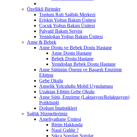
Özellikli Birimler
Toplum Ruh Sağlığı Merkezi
Erişkin Yoğun Bakım Ünitesi
Çocuk Yoğun Bakım Ünitesi
Palyatif Bakım Servisi
Yenidoğan Yoğun Bakım Ünitesi
Anne & Bebek
Anne Dostu ve Bebek Dostu Hastane
Anne Dostu Hastane
Bebek Dostu Hastane
Yenidoğan Bebek Dostu Hastane
Anne Sütünün Önemi ve Başarılı Emzirme
Eğitimi
Gebe Okulu
Annelik Yolculuğu Mobil Uygulaması
Uzaktan Eğitim Gebe Okulu
Anne Sütü, Emzirme (Laktasyon/Relaktasyon)
Polikliniği
Doğum İstatistikleri
Sağlık Hizmetlerimiz
Ameliyathane Ünitesi
Birim Hakkında
Nasıl Gidilir ?
Sıkça Sorulan Sorular